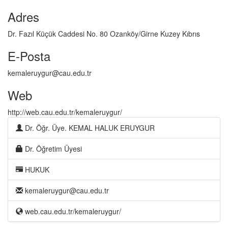
Adres
Dr. Fazıl Küçük Caddesi No. 80 Ozanköy/Girne Kuzey Kıbrıs
E-Posta
kemaleruygur@cau.edu.tr
Web
http://web.cau.edu.tr/kemaleruygur/
Dr. Öğr. Üye. KEMAL HALUK ERUYGUR
Dr. Öğretim Üyesi
HUKUK
kemaleruygur
@
cau.edu.tr
web.cau.edu.tr/kemaleruygur/